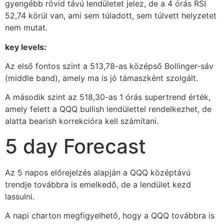
gyengébb rövid távú lendületet jelez, de a 4 órás RSI
52,74 körül van, ami sem túladott, sem túlvett helyzetet
nem mutat.
key levels:
Az első fontos szint a 513,78-as középső Bollinger-sáv
(middle band), amely ma is jó támaszként szolgált.
A második szint az 518,30-as 1 órás supertrend érték,
amely felett a QQQ bullish lendülettel rendelkezhet, de
alatta bearish korrekcióra kell számítani.
5 day Forecast
Az 5 napos előrejelzés alapján a QQQ középtávú
trendje továbbra is emelkedő, de a lendület kezd
lassulni.
A napi charton megfigyelhető, hogy a QQQ továbbra is