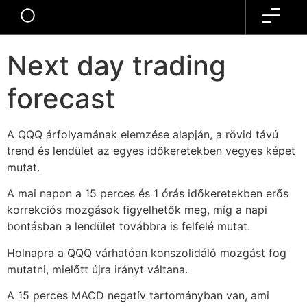
AI QQQ
Next day trading
forecast
A QQQ árfolyamának elemzése alapján, a rövid távú
trend és lendület az egyes időkeretekben vegyes képet
mutat.
A mai napon a 15 perces és 1 órás időkeretekben erős
korrekciós mozgások figyelhetők meg, míg a napi
bontásban a lendület továbbra is felfelé mutat.
Holnapra a QQQ várhatóan konszolidáló mozgást fog
mutatni, mielőtt újra irányt váltana.
A 15 perces MACD negatív tartományban van, ami