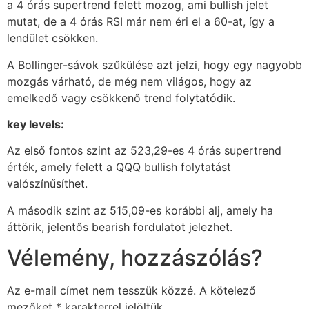
a 4 órás supertrend felett mozog, ami bullish jelet
mutat, de a 4 órás RSI már nem éri el a 60-at, így a
lendület csökken.
A Bollinger-sávok szűkülése azt jelzi, hogy egy nagyobb
mozgás várható, de még nem világos, hogy az
emelkedő vagy csökkenő trend folytatódik.
key levels:
Az első fontos szint az 523,29-es 4 órás supertrend
érték, amely felett a QQQ bullish folytatást
valószínűsíthet.
A második szint az 515,09-es korábbi alj, amely ha
áttörik, jelentős bearish fordulatot jelezhet.
Vélemény, hozzászólás?
Az e-mail címet nem tesszük közzé.
A kötelező
mezőket
*
karakterrel jelöltük