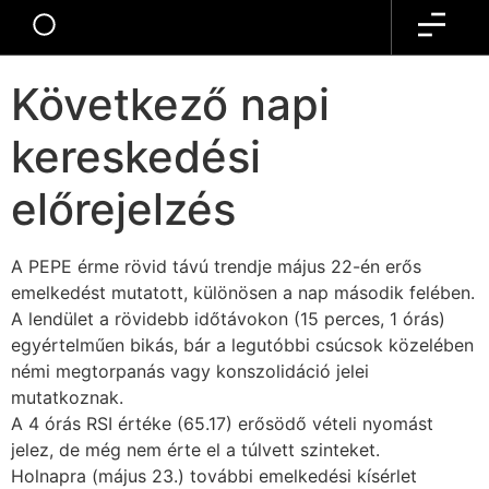
AI PEPE
Következő napi
kereskedési
előrejelzés
A PEPE érme rövid távú trendje május 22-én erős
emelkedést mutatott, különösen a nap második felében.
A lendület a rövidebb időtávokon (15 perces, 1 órás)
egyértelműen bikás, bár a legutóbbi csúcsok közelében
némi megtorpanás vagy konszolidáció jelei
mutatkoznak.
A 4 órás RSI értéke (65.17) erősödő vételi nyomást
jelez, de még nem érte el a túlvett szinteket.
Holnapra (május 23.) további emelkedési kísérlet