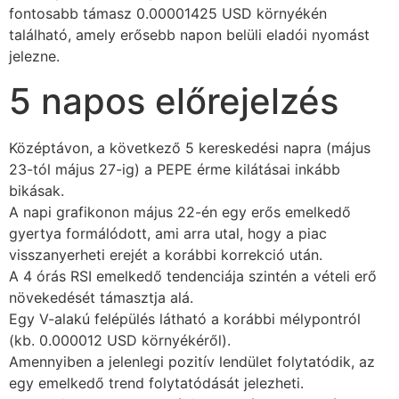
fontosabb támasz 0.00001425 USD környékén
található, amely erősebb napon belüli eladói nyomást
jelezne.
5 napos előrejelzés
Középtávon, a következő 5 kereskedési napra (május
23-tól május 27-ig) a PEPE érme kilátásai inkább
bikásak.
A napi grafikonon május 22-én egy erős emelkedő
gyertya formálódott, ami arra utal, hogy a piac
visszanyerheti erejét a korábbi korrekció után.
A 4 órás RSI emelkedő tendenciája szintén a vételi erő
növekedését támasztja alá.
Egy V-alakú felépülés látható a korábbi mélypontról
(kb. 0.000012 USD környékéről).
Amennyiben a jelenlegi pozitív lendület folytatódik, az
egy emelkedő trend folytatódását jelezheti.