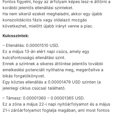
Fontos figyelni, hogy az árfolyam képes lesz-e áttörni a
korábbi jelentős ellenállási szinteket.
Ha nem sikerül ezeket meghaladni, akkor egy újabb
konszolidációs fázis vagy oldalazó mozgás
következhet, mielőtt újabb irányt venne a piac.
Kulcsszintek:
– Ellenállás: 0.00001510 USD.
Ez a május 13-án elért napi csúcs, amely egy
kulcsfontosságú ellenállási szint.
Ennek a szintnek a sikeres áttörése jelentős további
emelkedési potenciált nyithatna meg, megerősítve a
bikás forgatókönyvet.
Egy köztes ellenállás a 0.00001479 USD szinten (a
jelenlegi ciklus csúcsa) található.
– Támasz: 0.00001360 – 0.00001365 USD.
Ez a zóna a május 22-i napi nyitóárfolyamot és a május
21-i záróárfolyamot foglalja magában, ami most fontos