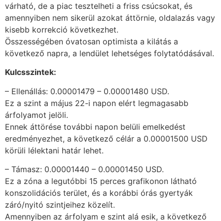
várható, de a piac tesztelheti a friss csúcsokat, és
amennyiben nem sikerül azokat áttörnie, oldalazás vagy
kisebb korrekció következhet.
Összességében óvatosan optimista a kilátás a
következő napra, a lendület lehetséges folytatódásával.
Kulcsszintek:
– Ellenállás: 0.00001479 – 0.00001480 USD.
Ez a szint a május 22-i napon elért legmagasabb
árfolyamot jelöli.
Ennek áttörése további napon belüli emelkedést
eredményezhet, a következő célár a 0.00001500 USD
körüli lélektani határ lehet.
– Támasz: 0.00001440 – 0.00001450 USD.
Ez a zóna a legutóbbi 15 perces grafikonon látható
konszolidációs terület, és a korábbi órás gyertyák
záró/nyitó szintjeihez közelít.
Amennyiben az árfolyam e szint alá esik, a következő