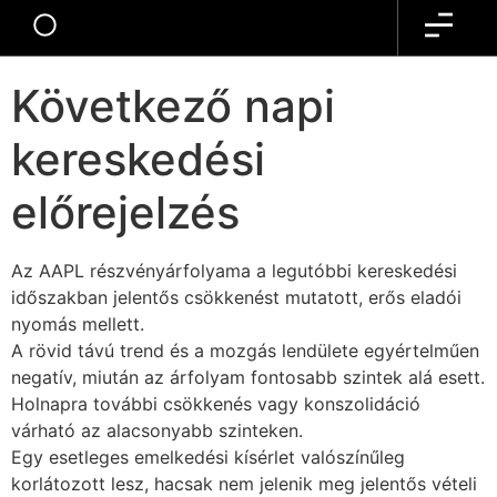
AI AAPL
Következő napi
kereskedési
előrejelzés
Az AAPL részvényárfolyama a legutóbbi kereskedési
időszakban jelentős csökkenést mutatott, erős eladói
nyomás mellett.
A rövid távú trend és a mozgás lendülete egyértelműen
negatív, miután az árfolyam fontosabb szintek alá esett.
Holnapra további csökkenés vagy konszolidáció
várható az alacsonyabb szinteken.
Egy esetleges emelkedési kísérlet valószínűleg
korlátozott lesz, hacsak nem jelenik meg jelentős vételi