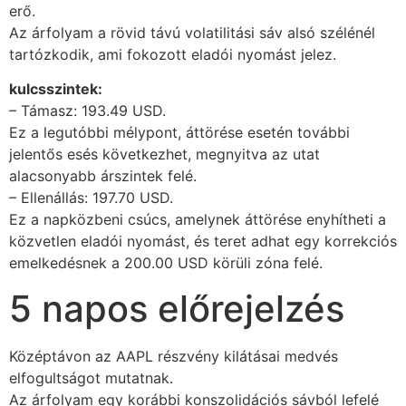
erő.
Az árfolyam a rövid távú volatilitási sáv alsó szélénél
tartózkodik, ami fokozott eladói nyomást jelez.
kulcsszintek:
– Támasz: 193.49 USD.
Ez a legutóbbi mélypont, áttörése esetén további
jelentős esés következhet, megnyitva az utat
alacsonyabb árszintek felé.
– Ellenállás: 197.70 USD.
Ez a napközbeni csúcs, amelynek áttörése enyhítheti a
közvetlen eladói nyomást, és teret adhat egy korrekciós
emelkedésnek a 200.00 USD körüli zóna felé.
5 napos előrejelzés
Középtávon az AAPL részvény kilátásai medvés
elfogultságot mutatnak.
Az árfolyam egy korábbi konszolidációs sávból lefelé