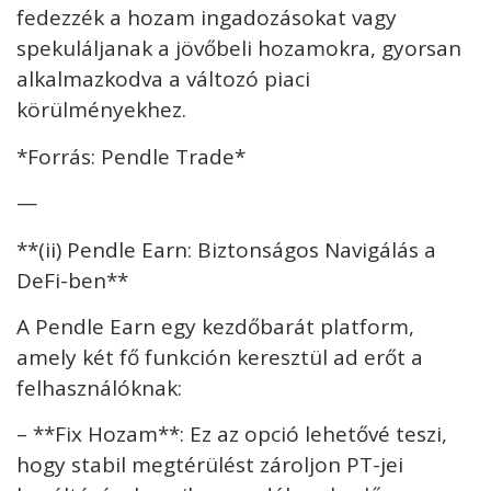
fedezzék a hozam ingadozásokat vagy
spekuláljanak a jövőbeli hozamokra, gyorsan
alkalmazkodva a változó piaci
körülményekhez.
*Forrás: Pendle Trade*
—
**(ii) Pendle Earn: Biztonságos Navigálás a
DeFi-ben**
A Pendle Earn egy kezdőbarát platform,
amely két fő funkción keresztül ad erőt a
felhasználóknak:
– **Fix Hozam**: Ez az opció lehetővé teszi,
hogy stabil megtérülést zároljon PT-jei