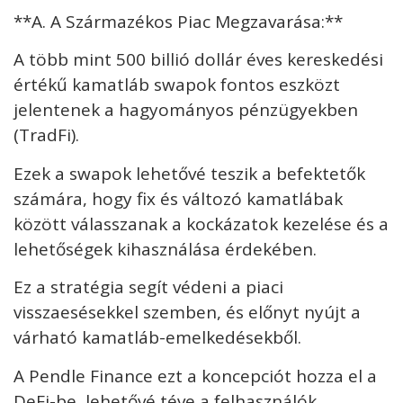
**A. A Származékos Piac Megzavarása:**
A több mint 500 billió dollár éves kereskedési
értékű kamatláb swapok fontos eszközt
jelentenek a hagyományos pénzügyekben
(TradFi).
Ezek a swapok lehetővé teszik a befektetők
számára, hogy fix és változó kamatlábak
között válasszanak a kockázatok kezelése és a
lehetőségek kihasználása érdekében.
Ez a stratégia segít védeni a piaci
visszaesésekkel szemben, és előnyt nyújt a
várható kamatláb-emelkedésekből.
A Pendle Finance ezt a koncepciót hozza el a
DeFi-be, lehetővé téve a felhasználók