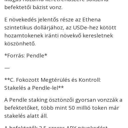
befektetői bázist vonz.
E növekedés jelentős része az Ethena
szintetikus dollárjához, az USDe-hez kötött
hozamtokenek iránti növekvő keresletnek
köszönhető.
*Forrás: Pendle*
—
**C. Fokozott Megtérülés és Kontroll:
Stakelés a Pendle-lel**
A Pendle staking ösztönzői gyorsan vonzzák a
befektetőket, több mint 50 millió token már
stakelés alatt áll.
A befektetők 2,5-szeres APY növekedést