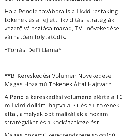
Ha a Pendle továbbra is a likvid restaking
tokenek és a fejlett likviditási stratégiák
vezető választása marad, TVL növekedése
várhatóan folytatódik.
*Forrás: DeFi Llama*
—
**B. Kereskedési Volumen Növekedése:
Magas Hozamú Tokenek Által Hajtva**
A Pendle kereskedési volumene elérte a 16
milliárd dollárt, hajtva a PT és YT tokenek
által, amelyek optimalizálják a hozam
stratégiákat és a kockázatkezelést.
Magas hozamú keretrendszere sokszínű