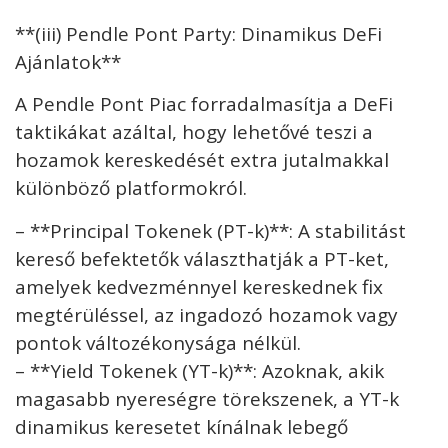
**(iii) Pendle Pont Party: Dinamikus DeFi
Ajánlatok**
A Pendle Pont Piac forradalmasítja a DeFi
taktikákat azáltal, hogy lehetővé teszi a
hozamok kereskedését extra jutalmakkal
különböző platformokról.
– **Principal Tokenek (PT-k)**: A stabilitást
kereső befektetők választhatják a PT-ket,
amelyek kedvezménnyel kereskednek fix
megtérüléssel, az ingadozó hozamok vagy
pontok változékonysága nélkül.
– **Yield Tokenek (YT-k)**: Azoknak, akik
magasabb nyereségre törekszenek, a YT-k
dinamikus keresetet kínálnak lebegő