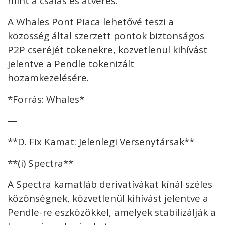
mint a csalás és átverés.
A Whales Pont Piaca lehetővé teszi a
közösség által szerzett pontok biztonságos
P2P cseréjét tokenekre, közvetlenül kihívást
jelentve a Pendle tokenizált
hozamkezelésére.
*Forrás: Whales*
—
**D. Fix Kamat: Jelenlegi Versenytársak**
**(i) Spectra**
A Spectra kamatláb derivatívákat kínál széles
közönségnek, közvetlenül kihívást jelentve a
Pendle-re eszközökkel, amelyek stabilizálják a