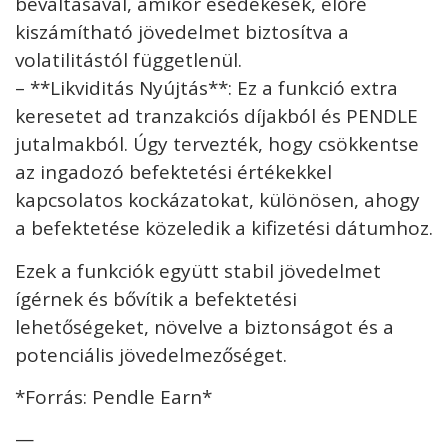
beváltásával, amikor esedékesek, előre
kiszámítható jövedelmet biztosítva a
volatilitástól függetlenül.
– **Likviditás Nyújtás**: Ez a funkció extra
keresetet ad tranzakciós díjakból és PENDLE
jutalmakból. Úgy tervezték, hogy csökkentse
az ingadozó befektetési értékekkel
kapcsolatos kockázatokat, különösen, ahogy
a befektetése közeledik a kifizetési dátumhoz.
Ezek a funkciók együtt stabil jövedelmet
ígérnek és bővítik a befektetési
lehetőségeket, növelve a biztonságot és a
potenciális jövedelmezőséget.
*Forrás: Pendle Earn*
—