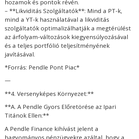
hozamok és pontok révén.
– **Likviditás Szolgáltatók**: Mind a PT-k,
mind a YT-k használatával a likviditás
szolgáltatók optimalizálhatják a megtérülést
az árfolyam-változások kiegyensúlyozásával
és a teljes portfólió teljesítményének
javításával.
*Forrás: Pendle Pont Piac*
—
**4. Versenyképes Környezet:**
**A. A Pendle Gyors Előretörése az Ipari
Titánok Ellen:**
A Pendle Finance kihívást jelent a
hagyományos pénzügyekre azáltal, hogy a