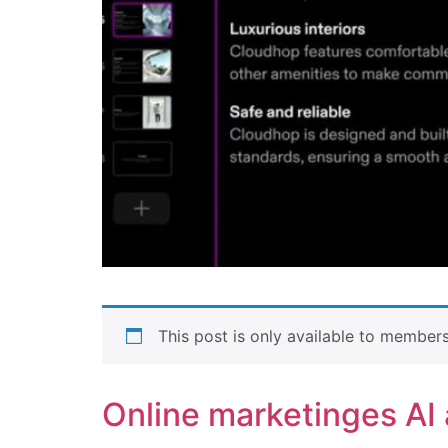
This post is only available to members
Online marketinges AI