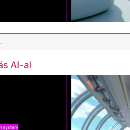
.
s AI-al