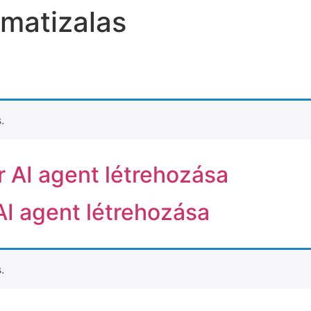
omatizalas
.
r AI agent létrehozása
AI agent létrehozása
.