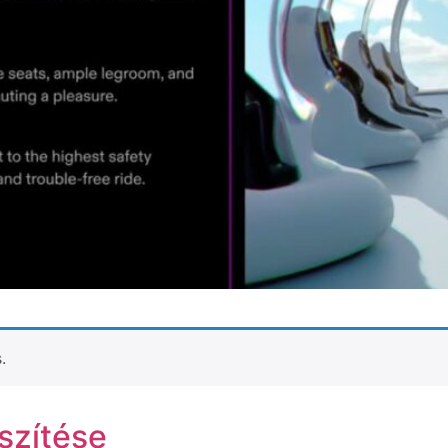
.
szítése