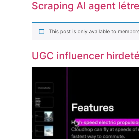
Scraping AI agent lét
This post is only available to members
UGC influencer hirdeté