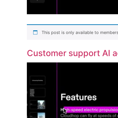
This post is only available to members
Customer support AI a