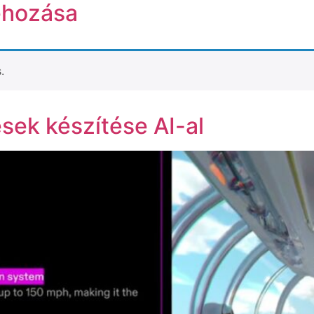
rehozása
.
sek készítése AI-al