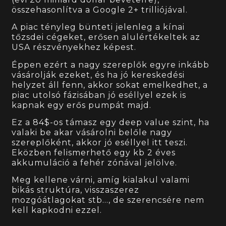
összehasonlítva a Google 2+ trilliójával.
A piac tényleg bünteti jelenleg a kínai
tőzsdei cégeket, erősen alulértékeltek az
USA részvényekhez képest.
Éppen ezért a nagy szereplők egyre inkább
vásárolják ezeket, és ha jó kereskedési
helyzet áll fenn, akkor sokat emelkedhet, a
piac utolsó fázisában jó eséllyel ezek is
kapnak egy erős pumpát majd.
Ez a 84$-os támasz egy deep value szint, ha
valaki be akar vásárolni belőle nagy
szereplőként, akkor jó eséllyel itt teszi.
Eközben felismerhető egy kb 2 éves
akkumuláció a fehér zónával jelölve.
Meg kellene várni, amíg kialakul valami
bikás struktúra, visszaszerez
mozgóátlagokat stb…, de szerencsére nem
kell kapkodni ezzel.