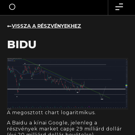
VISSZA A RÉSZVÉNYEKHEZ
BIDU
A megosztott chart logaritmikus.
A Baidu a kínai Google, jelenleg a
részvények market capje 29 milliárd dollár
(évi 20 milliárd dollár bevételre),