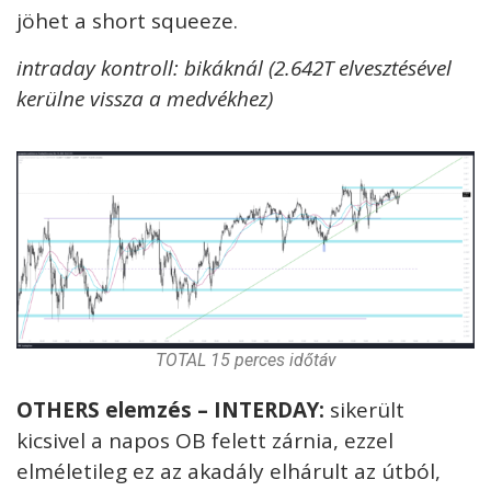
jöhet a short squeeze.
intraday kontroll: bikáknál (2.642T elvesztésével
kerülne vissza a medvékhez)
TOTAL 15 perces időtáv
OTHERS elemzés – INTERDAY:
sikerült
kicsivel a napos OB felett zárnia, ezzel
elméletileg ez az akadály elhárult az útból,