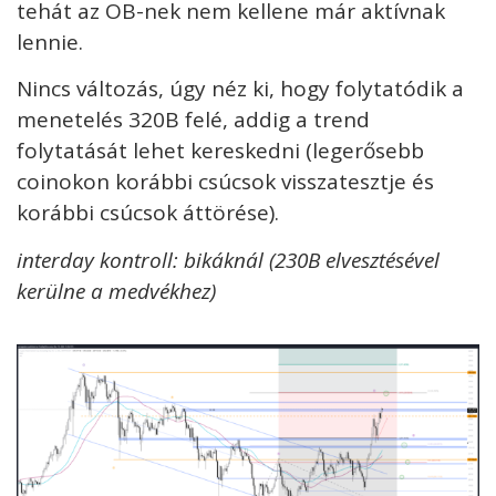
tehát az OB-nek nem kellene már aktívnak
lennie.
Nincs változás, úgy néz ki, hogy folytatódik a
menetelés 320B felé, addig a trend
folytatását lehet kereskedni (legerősebb
coinokon korábbi csúcsok visszatesztje és
korábbi csúcsok áttörése).
interday kontroll: bikáknál (230B elvesztésével
kerülne a medvékhez)