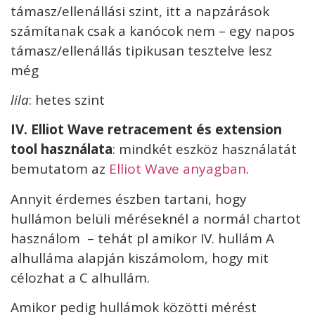
támasz/ellenállási szint, itt a napzárások
számítanak csak a kanócok nem – egy napos
támasz/ellenállás tipikusan tesztelve lesz
még
lila
: hetes szint
I
V. Elliot Wave retracement és extension
tool használata
: mindkét eszköz használatát
bemutatom az
Elliot Wave anyagban
.
Annyit érdemes észben tartani, hogy
hullámon belüli méréseknél a normál chartot
használom – tehát pl amikor IV. hullám A
alhulláma alapján kiszámolom, hogy mit
célozhat a C alhullám.
Amikor pedig hullámok közötti mérést