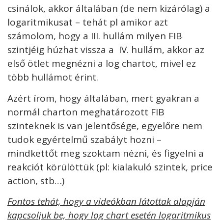
csinálok, akkor általában (de nem kizárólag) a
logaritmikusat – tehát pl amikor azt
számolom, hogy a III. hullám milyen FIB
szintjéig húzhat vissza a IV. hullám, akkor az
első ötlet megnézni a log chartot, mivel ez
több hullámot érint.
Azért írom, hogy általában, mert gyakran a
normál charton meghatározott FIB
szinteknek is van jelentősége, egyelőre nem
tudok egyértelmű szabályt hozni –
mindkettőt meg szoktam nézni, és figyelni a
reakciót körülöttük (pl: kialakuló szintek, price
action, stb…)
Fontos tehát, hogy a videókban látottak alapján
kapcsoljuk be, hogy log chart esetén logaritmikus