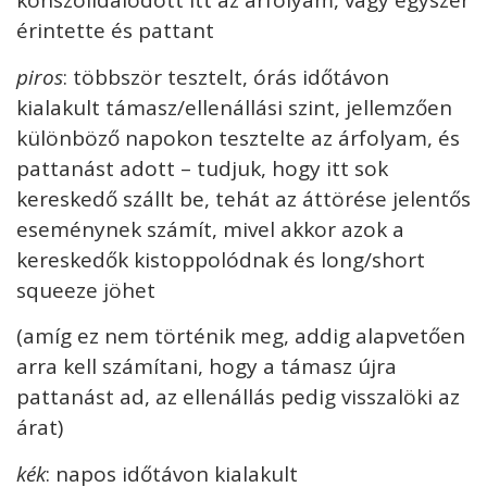
konszolidálódott itt az árfolyam, vagy egyszer
érintette és pattant
p
iros
: többször tesztelt, órás időtávon
kialakult támasz/ellenállási szint, jellemzően
különböző napokon tesztelte az árfolyam, és
pattanást adott – tudjuk, hogy itt sok
kereskedő szállt be, tehát az áttörése jelentős
eseménynek számít, mivel akkor azok a
kereskedők kistoppolódnak és long/short
squeeze jöhet
(amíg ez nem történik meg, addig alapvetően
arra kell számítani, hogy a támasz újra
pattanást ad, az ellenállás pedig visszalöki az
árat)
kék
: napos időtávon kialakult