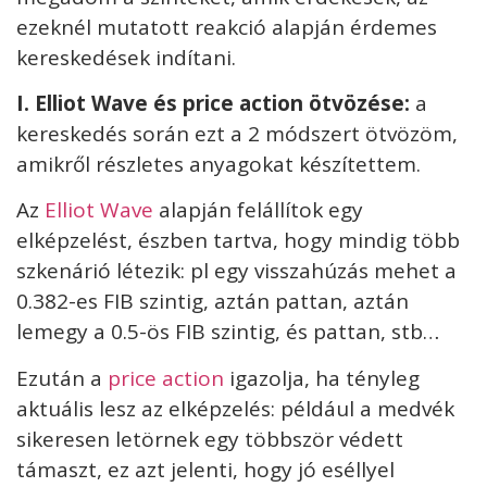
ezeknél mutatott reakció alapján érdemes
kereskedések indítani.
I
. Elliot Wave és price action ötvözése:
a
kereskedés során ezt a 2 módszert ötvözöm,
amikről részletes anyagokat készítettem.
Az
Elliot Wave
alapján felállítok egy
elképzelést, észben tartva, hogy mindig több
szkenárió létezik: pl egy visszahúzás mehet a
0.382-es FIB szintig, aztán pattan, aztán
lemegy a 0.5-ös FIB szintig, és pattan, stb…
Ezután a
price action
igazolja, ha tényleg
aktuális lesz az elképzelés: például a medvék
sikeresen letörnek egy többször védett
támaszt, ez azt jelenti, hogy jó eséllyel