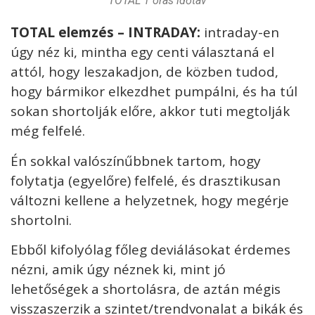
TOTAL 1 órás időtáv
TOTAL elemzés – INTRADAY:
intraday-en
úgy néz ki, mintha egy centi választaná el
attól, hogy leszakadjon, de közben tudod,
hogy bármikor elkezdhet pumpálni, és ha túl
sokan shortolják előre, akkor tuti megtolják
még felfelé.
Én sokkal valószínűbbnek tartom, hogy
folytatja (egyelőre) felfelé, és drasztikusan
változni kellene a helyzetnek, hogy megérje
shortolni.
Ebből kifolyólag főleg deviálásokat érdemes
nézni, amik úgy néznek ki, mint jó
lehetőségek a shortolásra, de aztán mégis
visszaszerzik a szintet/trendvonalat a bikák és