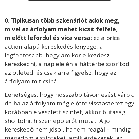
0. Tipikusan több szkenáriót adok meg,
mivel az árfolyam mehet kicsit felfelé,
mielőtt lefordul és vica versa:
ez a price
action alapú kereskedés lényege, a
legfontosabb, hogy amikor elkezdesz
kereskedni, a nap elején a háttérbe szorítod
az ötleted, és csak arra figyelsz, hogy az
árfolyam mit csinál.
Lehetséges, hogy hosszabb távon esést várok,
de ha az árfolyam még előtte visszaszerez egy
korábban elvesztett szintet, akkor butaság
shortolni, hiszen épp erőt mutat. A jó
kereskedő nem jósol, hanem reagál – mindig
megadom a szinteket, amik érdekesek, az