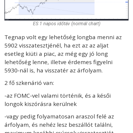
ES 1 napos időtáv (normál chart)
Tegnap volt egy lehetőség longba menni az
5902 visszatesztjénél, ha ezt az az aljat
esetleg kiüti a piac, az még egy jó long
lehetőség lenne, illetve érdemes figyelni
5930-nál is, ha visszatér az árfolyam.
2 fő szkenárió van:
-az FOMC-vel valami történik, és a késői
longok kiszórásra kerülnek
-vagy pedig folyamatosan araszol felé az
árfolyam, és nehéz lesz beszállót találni,