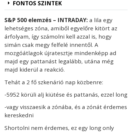
FONTOS SZINTEK
S&P 500 elemzés
– INTRADAY:
a lila egy
lehetséges zóna, amiből egyelőre kitört az
árfolyam, így számolni kell azzal is, hogy
simán csak megy felfelé innentől. A
mozgóátlagok újratesztje mindenképp ad
majd egy pattanást legalább, utána még
majd kiderül a reakció.
Tehát a 2 fő szkenárió nap közbenre:
-5952 körüli alj kiütése és pattanás, ezzel long
-vagy visszaesik a zónába, és a zónát érdemes
kereskedni
Shortolni nem érdemes, ez egy long only