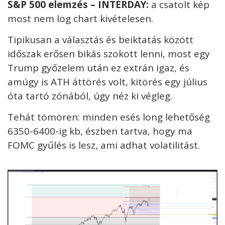
S&P 500
elemzés – INTERDAY:
a csatolt kép
most nem log chart kivételesen.
Tipikusan a választás és beiktatás között
időszak erősen bikás szokott lenni, most egy
Trump győzelem után ez extrán igaz, és
amúgy is ATH áttörés volt, kitörés egy július
óta tartó zónából, úgy néz ki végleg.
Tehát tömören: minden esés long lehetőség
6350-6400-ig kb, észben tartva, hogy ma
FOMC gyűlés is lesz, ami adhat volatilitást.