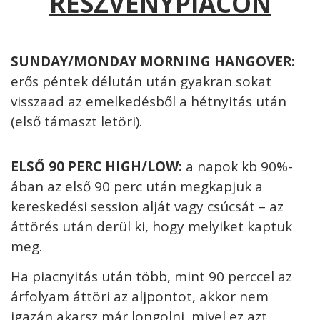
RÉSZVÉNYPIACON
SUNDAY/MONDAY MORNING HANGOVER:
erős péntek délután után gyakran sokat
visszaad az emelkedésből a hétnyitás után
(első támaszt letöri).
ELSŐ 90 PERC HIGH/LOW:
a napok kb 90%-
ában az első 90 perc után megkapjuk a
kereskedési session alját vagy csúcsát – az
áttörés után derül ki, hogy melyiket kaptuk
meg.
Ha piacnyitás után több, mint 90 perccel az
árfolyam áttöri az aljpontot, akkor nem
igazán akarsz már longolni, mivel ez azt