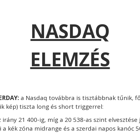
NASDAQ
ELEMZÉS
ERDAY:
a Nasdaq továbbra is tisztábbnak tűnik, fő
 kép) tiszta long és short triggerrel:
z irány 21 400-ig, míg a 20 538-as szint elvesztése
i a kék zóna midrange és a szerdai napos kanóc 5