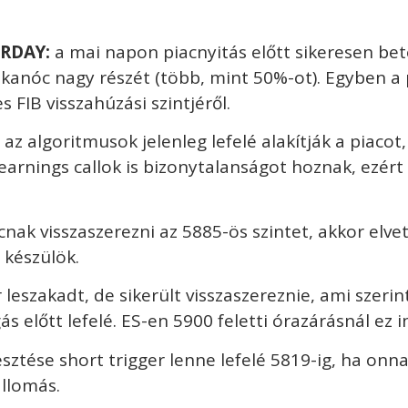
ERDAY:
a mai napon piacnyitás előtt sikeresen bet
kanóc nagy részét (több, mint 50%-ot). Egyben a
s FIB visszahúzási szintjéről.
az algoritmusok jelenleg lefelé alakítják a piacot,
earnings callok is bizonytalanságot hoznak, ezért a
cnak visszaszerezni az 5885-ös szintet, akkor elve
 készülök.
 leszakadt, de sikerült visszaszereznie, ami szer
s előtt lefelé. ES-en 5900 feletti órazárásnál ez i
vesztése short trigger lenne lefelé 5819-ig, ha onn
állomás.