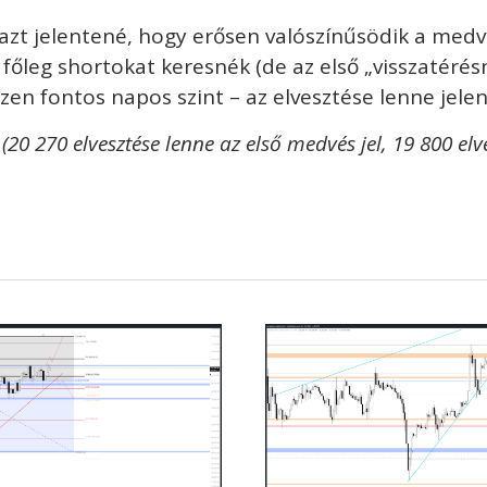
 azt jelentené, hogy erősen valószínűsödik a medv
 főleg shortokat keresnék (de az első „visszatérés
zen fontos napos szint – az elvesztése lenne jele
(20 270 elvesztése lenne az első medvés jel, 19 800 elv