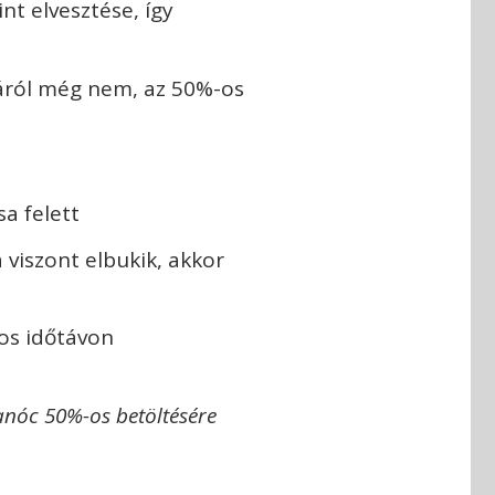
nt elvesztése, így
dáról még nem, az 50%-os
sa felett
a viszont elbukik, akkor
pos időtávon
kanóc 50%-os betöltésére