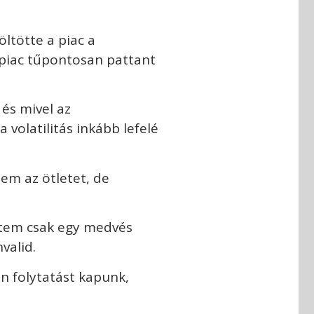
öltötte a piac a
 piac tűpontosan pattant
 és mivel az
 volatilitás inkább lefelé
tem az ötletet, de
intem csak egy medvés
nvalid.
an folytatást kapunk,