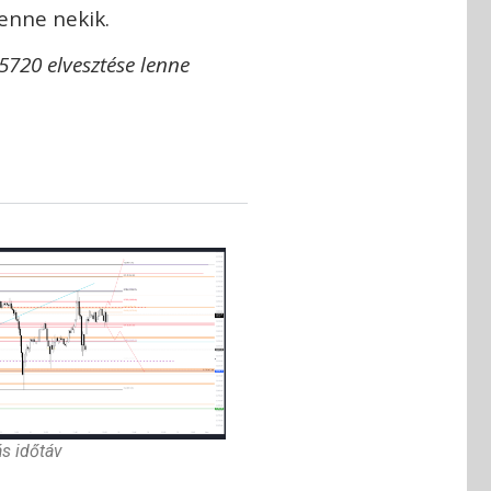
lenne nekik.
5720 elvesztése lenne
ás időtáv