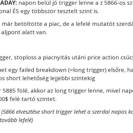
RADAY:
napon belül jó trigger lenne a z 5866-os szi
al ÉS egy többször tesztelt szint is.
t már betöltötte a piac, de a lefelé mutatót szer
i aljpont alatt van.
gger, stoploss a piacnyitás utáni price action csúc
ehet egy failed breakdown (=long trigger) elsőre, h
s short lehetőség lejjebbi szintekig
r 5885 fölé, akkor az long trigger lenne, mivel na
0$ felé tartó szintet.
 (5866 elvesztése short trigger lehet a szerdai napos 
tovább lefelé)