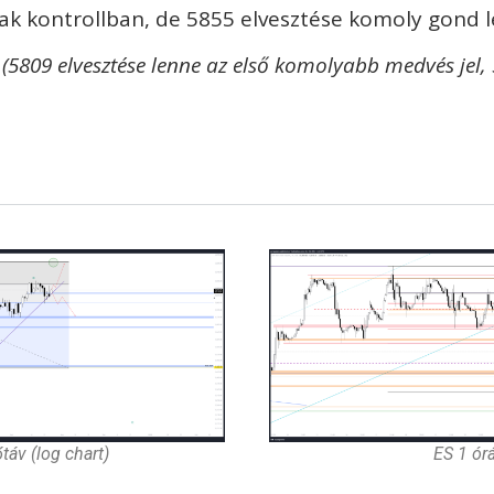
ak kontrollban, de 5855 elvesztése komoly gond 
 (5809 elvesztése lenne az első komolyabb medvés jel, 
táv (log chart)
ES 1 ór