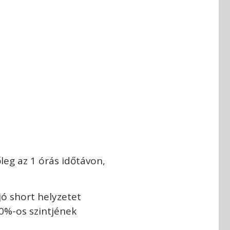
leg az 1 órás időtávon,
 jó short helyzetet
0%-os szintjének