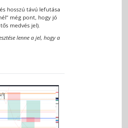
és hosszú távú lefutása
nél” még pont, hogy jó
ntős medvés jel).
esztése lenne a jel, hogy a