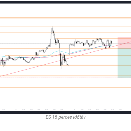
ES 15 perces időtáv