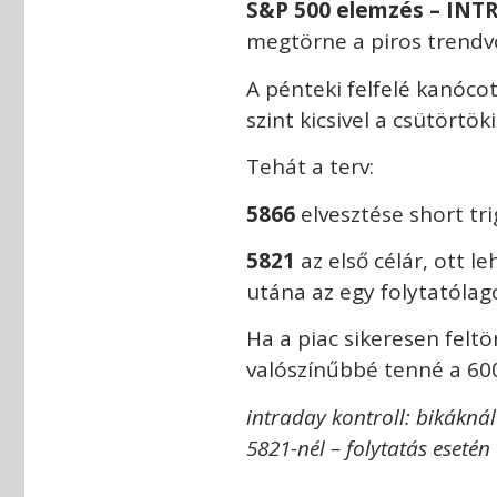
S&P 500 elemzés
– INT
megtörne a piros trendvon
A pénteki felfelé kanóco
szint kicsivel a csütörtök
Tehát a terv:
5866
elvesztése short tri
5821
az első célár, ott l
utána az egy folytatólago
Ha a piac sikeresen feltö
valószínűbbé tenné a 600
intraday kontroll: bikáknál
5821-nél – folytatás esetén 