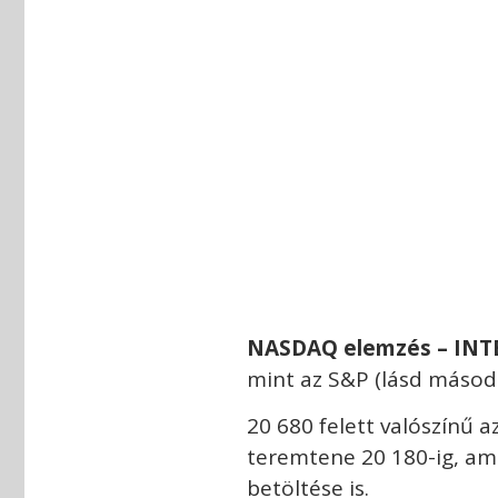
NASDAQ
elemzés – INT
mint az S&P (lásd második
20 680 felett valószínű a
teremtene 20 180-ig, am
betöltése is.