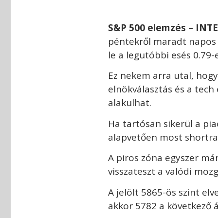
S&P 500
elemzés – INT
péntekről maradt napos 
le a legutóbbi esés 0.79-e
Ez nekem arra utal, hogy 
elnökválasztás és a tech 
alakulhat.
Ha tartósan sikerül a pia
alapvetően most shortra
A piros zóna egyszer már
visszateszt a valódi mozgá
A jelölt 5865-ös szint el
akkor 5782 a következő 