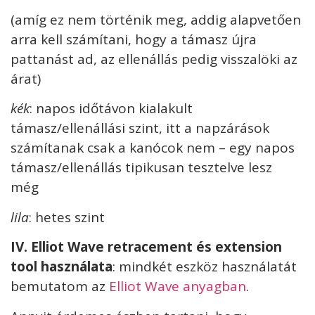
(amíg ez nem történik meg, addig alapvetően
arra kell számítani, hogy a támasz újra
pattanást ad, az ellenállás pedig visszalöki az
árat)
kék
: napos időtávon kialakult
támasz/ellenállási szint, itt a napzárások
számítanak csak a kanócok nem – egy napos
támasz/ellenállás tipikusan tesztelve lesz
még
lila
: hetes szint
I
V. Elliot Wave retracement és extension
tool használata
: mindkét eszköz használatát
bemutatom az
Elliot Wave anyagban
.