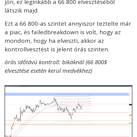
jön, ez leginkább a 66 800 elvesztéséből
látszik majd.
Ezt a 66 800-as szintet annyiszor teztelte már
a piac, és failedbreakdown is volt, hogy az
mondom, hogy ha elveszti, akkor az
kontrollvesztést is jelent órás szinten.
órás időtávú kontroll: bikáknál (66 800$
elvesztése esetén kerül medvékhez)