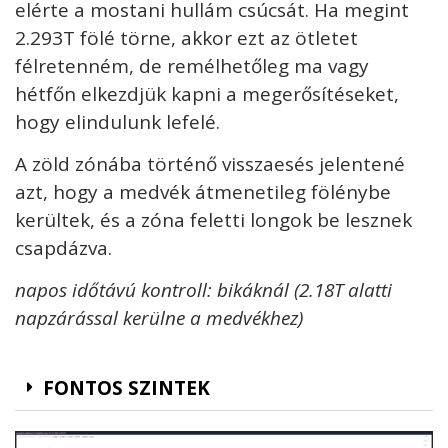
elérte a mostani hullám csúcsát. Ha megint
2.293T fölé törne, akkor ezt az ötletet
félretenném, de remélhetőleg ma vagy
hétfőn elkezdjük kapni a megerősítéseket,
hogy elindulunk lefelé.
A zöld zónába történő visszaesés jelentené
azt, hogy a medvék átmenetileg fölénybe
kerültek, és a zóna feletti longok be lesznek
csapdázva.
napos időtávú kontroll: bikáknál (2.18T alatti
napzárással kerülne a medvékhez)
FONTOS SZINTEK