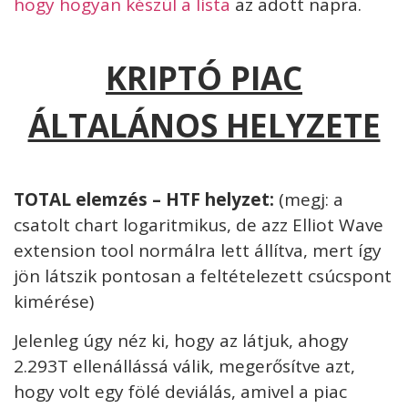
hogy hogyan készül a lista
az adott napra.
KRIPTÓ PIAC
ÁLTALÁNOS HELYZETE
TOTAL elemzés – HTF helyzet:
(megj: a
csatolt chart logaritmikus, de azz Elliot Wave
extension tool normálra lett állítva, mert így
jön látszik pontosan a feltételezett csúcspont
kimérése)
Jelenleg úgy néz ki, hogy az látjuk, ahogy
2.293T ellenállássá válik, megerősítve azt,
hogy volt egy fölé deviálás, amivel a piac