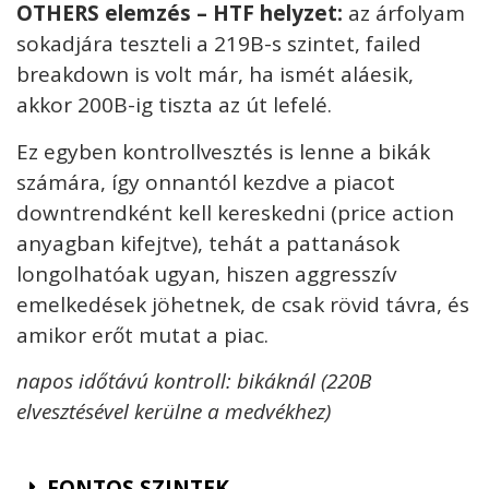
OTHERS elemzés – HTF helyzet:
az árfolyam
sokadjára teszteli a 219B-s szintet, failed
breakdown is volt már, ha ismét aláesik,
akkor 200B-ig tiszta az út lefelé.
Ez egyben kontrollvesztés is lenne a bikák
számára, így onnantól kezdve
a piacot
downtrendként kell kereskedni (price action
anyagban kifejtve), tehát a pattanások
longolhatóak ugyan, hiszen aggresszív
emelkedések jöhetnek, de csak rövid távra, és
amikor erőt mutat a piac.
napos időtávú kontroll: bikáknál (220B
elvesztésével kerülne a medvékhez)
FONTOS SZINTEK