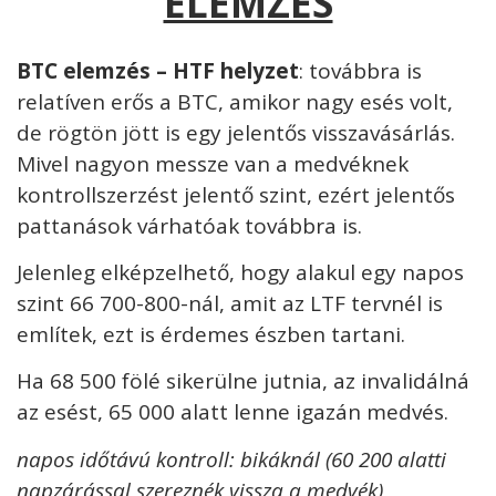
ELEMZÉS
BTC elemzés – HTF helyzet
: továbbra is
relatíven erős a BTC, amikor nagy esés volt,
de rögtön jött is egy jelentős visszavásárlás.
Mivel nagyon messze van a medvéknek
kontrollszerzést jelentő szint, ezért jelentős
pattanások várhatóak továbbra is.
Jelenleg elképzelhető, hogy alakul egy napos
szint 66 700-800-nál, amit az LTF tervnél is
említek, ezt is érdemes észben tartani.
Ha 68 500 fölé sikerülne jutnia, az invalidálná
az esést, 65 000 alatt lenne igazán medvés.
napos időtávú kontroll: bikáknál (60 200 alatti
napzárással szereznék vissza a medvék)