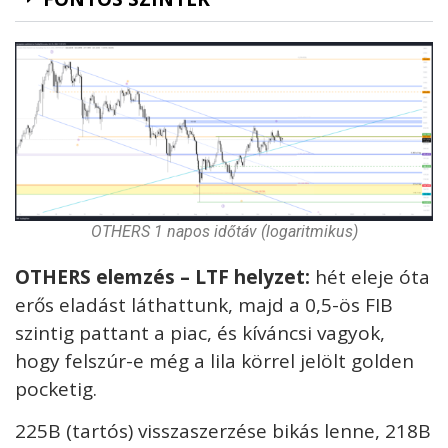
OTHERS 1 napos időtáv (logaritmikus)
OTHERS elemzés – LTF helyzet:
hét eleje óta
erős eladást láthattunk, majd a 0,5-ös FIB
szintig pattant a piac, és kíváncsi vagyok,
hogy felszúr-e még a lila körrel jelölt golden
pocketig.
225B (tartós) visszaszerzése bikás lenne, 218B