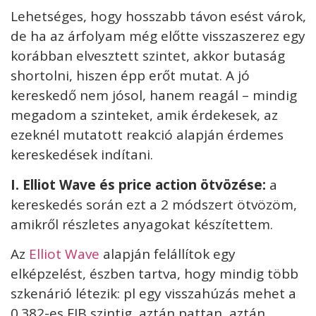
Lehetséges, hogy hosszabb távon esést várok,
de ha az árfolyam még előtte visszaszerez egy
korábban elvesztett szintet, akkor butaság
shortolni, hiszen épp erőt mutat. A jó
kereskedő nem jósol, hanem reagál – mindig
megadom a szinteket, amik érdekesek, az
ezeknél mutatott reakció alapján érdemes
kereskedések indítani.
I
. Elliot Wave és price action ötvözése:
a
kereskedés során ezt a 2 módszert ötvözöm,
amikről részletes anyagokat készítettem.
Az
Elliot Wave
alapján felállítok egy
elképzelést, észben tartva, hogy mindig több
szkenárió létezik: pl egy visszahúzás mehet a
0.382-es FIB szintig, aztán pattan, aztán