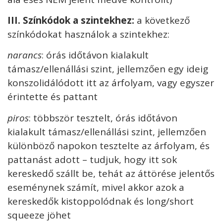
I
II. Színkódok a szintekhez:
a következő
színkódokat használok a szintekhez:
narancs
: órás időtávon kialakult
támasz/ellenállási szint, jellemzően egy ideig
konszolidálódott itt az árfolyam, vagy egyszer
érintette és pattant
p
iros
: többször tesztelt, órás időtávon
kialakult támasz/ellenállási szint, jellemzően
különböző napokon tesztelte az árfolyam, és
pattanást adott – tudjuk, hogy itt sok
kereskedő szállt be, tehát az áttörése jelentős
eseménynek számít, mivel akkor azok a
kereskedők kistoppolódnak és long/short
squeeze jöhet