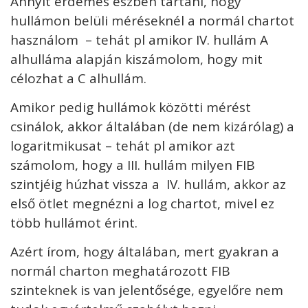
Annyit érdemes észben tartani, hogy
hullámon belüli méréseknél a normál chartot
használom – tehát pl amikor IV. hullám A
alhulláma alapján kiszámolom, hogy mit
célozhat a C alhullám.
Amikor pedig hullámok közötti mérést
csinálok, akkor általában (de nem kizárólag) a
logaritmikusat – tehát pl amikor azt
számolom, hogy a III. hullám milyen FIB
szintjéig húzhat vissza a IV. hullám, akkor az
első ötlet megnézni a log chartot, mivel ez
több hullámot érint.
Azért írom, hogy általában, mert gyakran a
normál charton meghatározott FIB
szinteknek is van jelentősége, egyelőre nem