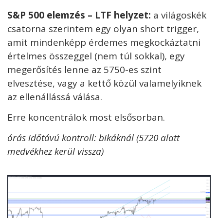
S&P 500 elemzés – LTF helyzet:
a világoskék
csatorna szerintem egy olyan short trigger,
amit mindenképp érdemes megkockáztatni
értelmes összeggel (nem túl sokkal), egy
megerősítés lenne az 5750-es szint
elvesztése, vagy a kettő közül valamelyiknek
az ellenállássá válása.
Erre koncentrálok most elsősorban.
órás időtávú kontroll: bikáknál (5720 alatt
medvékhez kerül vissza)