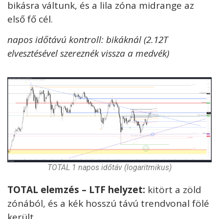
bikásra váltunk, és a lila zóna midrange az
első fő cél.
napos időtávú kontroll: bikáknál (2.12T
elvesztésével szereznék vissza a medvék)
TOTAL 1 napos időtáv (logaritmikus)
TOTAL elemzés – LTF helyzet:
kitört a zöld
zónából, és a kék hosszú távú trendvonal fölé
került.