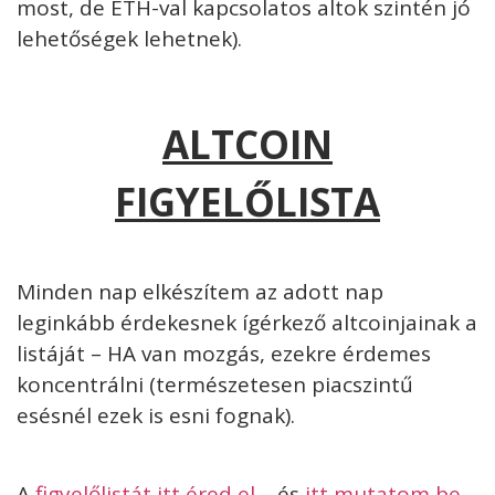
most, de ETH-val kapcsolatos altok szintén jó
lehetőségek lehetnek).
ALTCOIN
FIGYELŐLISTA
Minden nap elkészítem az adott nap
leginkább érdekesnek ígérkező altcoinjainak a
listáját – HA van mozgás, ezekre érdemes
koncentrálni (természetesen piacszintű
esésnél ezek is esni fognak).
A
figyelőlistát itt éred el
– és
itt mutatom be,