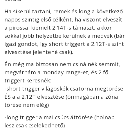
Ha sikerül tartani, remek és long a következő
napos szintig első célként, ha viszont elveszíti
a pirossal kiemelt 2.14T-s támaszt, akkor
sokkal jobb helyzetbe kerülnek a medvék (bár
igazi gondot, így short triggert a 2.12T-s szint
elvesztése jelentené csak).
Én még ma biztosan nem csinálnék semmit,
megvárnám a monday range-et, és 2 fő
triggert keresnék:
-short trigger világoskék csatorna megtörése
ÉS a a 2.12T elvesztése (önmagában a zóna
törése nem elég)
-long trigger a mai csúcs áttörése (holnap
lesz csak cselekedhető)