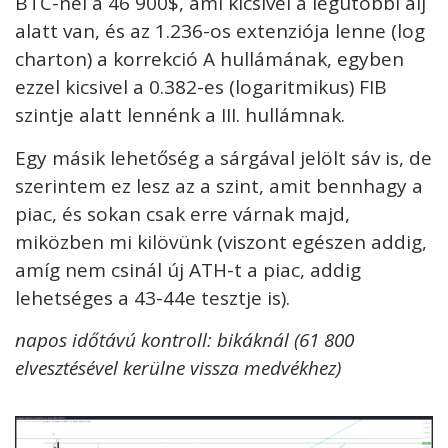
BTC-nél a 46 900$, ami kicsivel a legutóbbi alj
alatt van, és az 1.236-os extenziója lenne (log
charton) a korrekció A hullámának, egyben
ezzel kicsivel a 0.382-es (logaritmikus) FIB
szintje alatt lennénk a III. hullámnak.
Egy másik lehetőség a sárgával jelölt sáv is, de
szerintem ez lesz az a szint, amit bennhagy a
piac, és sokan csak erre várnak majd,
miközben mi kilövünk (viszont egészen addig,
amíg nem csinál új ATH-t a piac, addig
lehetséges a 43-44e tesztje is).
napos időtávú kontroll: bikáknál (61 800
elvesztésével kerülne vissza medvékhez)