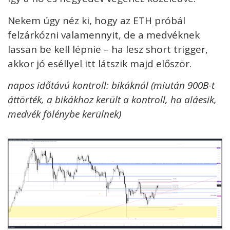
Nekem úgy néz ki, hogy az ETH próbál
felzárkózni valamennyit, de a medvéknek
lassan be kell lépnie – ha lesz short trigger,
akkor jó eséllyel itt látszik majd először.
napos időtávú kontroll: bikáknál (miután 900B-t
áttörték, a bikákhoz került a kontroll, ha aláesik,
medvék fölénybe kerülnek)