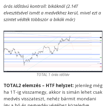
órás időtávú kontroll: bikáknál (2.14T
elvesztésével ismét a medvékhez kerül, mivel ezt a
szintet védték többször a bikák már)
TOTAL 1 órás időtáv
TOTAL2 elemzés – HTF helyzet:
jelenleg még
ha 1T-ig visszamegy, akkor is simán lehet csak
medvés visszateszt, nehéz bármit mondani
így a hó és negyedév végéhez közeledve.