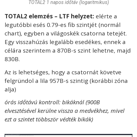
TOTAL2 1 napos időtáv (logaritmikus)
TOTAL2 elemzés – LTF helyzet:
elérte a
legutóbbi esés 0.79-es fib szintjét (normál
chart), egyben a világoskék csatorna tetejét.
Egy visszahúzás legalább esedékes, ennek a
célára szerintem a 870B-s szint lehetne, majd
830B.
Az is lehetséges, hogy a csatornát követve
felgründol a lila 957B-s szintig (korábbi zóna
alja)
órás időtávú kontroll: bikáknál (900B
elvesztésével kerülne vissza a medvékhez, mivel
ezt a szintet többször védték bikák)