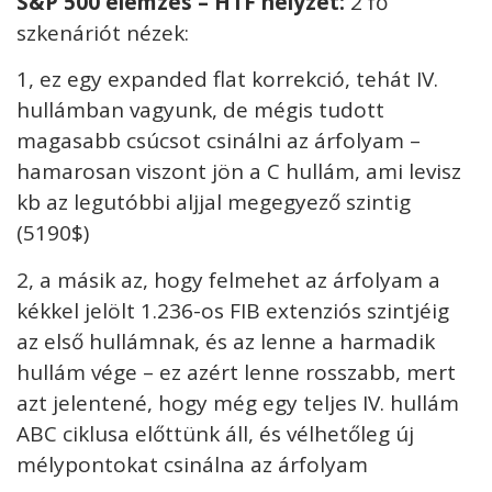
S&P 500 elemzés – HTF helyzet:
2 fő
szkenáriót nézek:
1, ez egy expanded flat korrekció, tehát IV.
hullámban vagyunk, de mégis tudott
magasabb csúcsot csinálni az árfolyam –
hamarosan viszont jön a C hullám, ami levisz
kb az legutóbbi aljjal megegyező szintig
(5190$)
2, a másik az, hogy felmehet az árfolyam a
kékkel jelölt 1.236-os FIB extenziós szintjéig
az első hullámnak, és az lenne a harmadik
hullám vége – ez azért lenne rosszabb, mert
azt jelentené, hogy még egy teljes IV. hullám
ABC ciklusa előttünk áll, és vélhetőleg új
mélypontokat csinálna az árfolyam