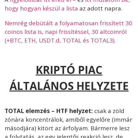
hogy hogyan készül a lista
az adott napra.
Nemrég debütált a folyamatosan frissített 30
coinos lista is, napi frissítéssel, 30 altcoinról
(+BTC, ETH, USDT.d, TOTAL és TOTAL3).
KRIPTÓ PIAC
ÁLTALÁNOS HELYZETE
TOTAL elemzés – HTF helyzet:
csak a
zöld
zónára koncentrálok, amiből egyelőre (immár
másodjára) kitört az árfolyam. Bármerre lesz
a folytatás, az egy jelentős reakció lesz, de