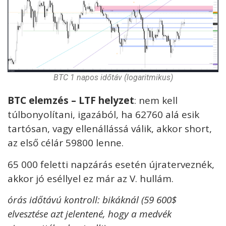
BTC 1 napos időtáv (logaritmikus)
BTC elemzés – LTF helyzet
: nem kell
túlbonyolítani, igazából, ha 62760 alá esik
tartósan, vagy ellenállássá válik, akkor short,
az első célár 59800 lenne.
65 000 feletti napzárás esetén újraterveznék,
akkor jó eséllyel ez már az V. hullám.
órás időtávú kontroll: bikáknál (59 600$
elvesztése azt jelentené, hogy a medvék