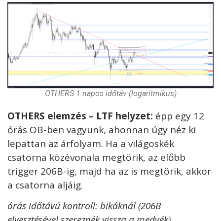
OTHERS 1 napos időtáv (logaritmikus)
OTHERS elemzés – LTF helyzet:
épp egy 12
órás OB-ben vagyunk, ahonnan úgy néz ki
lepattan az árfolyam. Ha a világoskék
csatorna közévonala megtörik, az előbb
trigger 206B-ig, majd ha az is megtörik, akkor
a csatorna aljáig.
órás időtávú kontroll: bikáknál (206B
elvesztésével szereznék vissza a medvék)