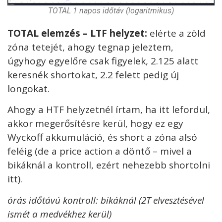
TOTAL 1 napos időtáv (logaritmikus)
TOTAL elemzés – LTF helyzet:
elérte a zöld
zóna tetejét, ahogy tegnap jeleztem,
úgyhogy
egyelőre csak figyelek, 2.125 alatt
keresnék shortokat, 2.2 felett pedig új
longokat.
Ahogy a HTF helyzetnél írtam, ha itt lefordul,
akkor megerősítésre kerül, hogy ez egy
Wyckoff akkumuláció, és short a zóna alsó
feléig (de a price action a döntő – mivel a
bikáknál a kontroll, ezért nehezebb shortolni
itt).
órás időtávú kontroll: bikáknál (2T elvesztésével
ismét a medvékhez kerül)