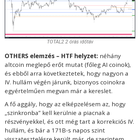
TOTAL2 2 órás időtáv
OTHERS elemzés – HTF helyzet:
néhány
altcoin meglepő erőt mutat (főleg AI coinok),
és ebből arra következtetek, hogy nagyon a
IV. hullám végén járunk, bizonyos coinokra
egyértelműen megvan már a kereslet.
A fő aggály, hogy az elképzelésem az, hogy
„szinkronba” kell kerülnie a piacnak a
részvényekkel, és ott még tart a korrekciós IV.
hullám, és bár a 171B-s napos szint
visszatesztelésre került már, de szerintem