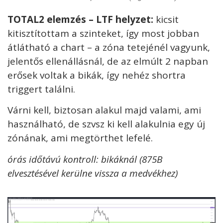
TOTAL2 elemzés – LTF helyzet:
kicsit
kitisztítottam a szinteket, így most jobban
átlátható a chart – a zóna tetejénél vagyunk,
jelentős ellenállásnál, de az elmúlt 2 napban
erősek voltak a bikák, így nehéz shortra
triggert találni.
Várni kell, biztosan alakul majd valami, ami
használható, de szvsz ki kell alakulnia egy új
zónának, ami megtörthet lefelé.
órás időtávú kontroll: bikáknál (875B
elvesztésével kerülne vissza a medvékhez)