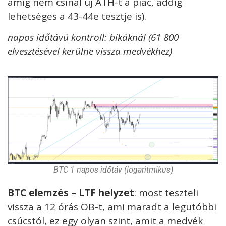
amíg nem csinál új ATH-t a piac, addig
lehetséges a 43-44e tesztje is).
napos időtávú kontroll: bikáknál (61 800
elvesztésével kerülne vissza medvékhez)
BTC 1 napos időtáv (logaritmikus)
BTC elemzés – LTF helyzet
: most teszteli
vissza a 12 órás OB-t, ami maradt a legutóbbi
csúcstól, ez egy olyan szint, amit a medvék