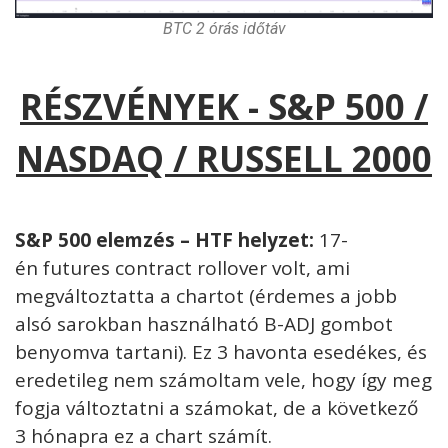
BTC 2 órás időtáv
RÉSZVÉNYEK - S&P 500 /
NASDAQ / RUSSELL 2000
S&P 500 elemzés – HTF helyzet:
17-
én
futures contract rollover volt, ami
megváltoztatta a chartot (érdemes a jobb
alsó sarokban használható B-ADJ gombot
benyomva tartani). Ez 3 havonta esedékes, és
eredetileg nem számoltam vele, hogy így meg
fogja változtatni a számokat, de a következő
3 hónapra ez a chart számít.