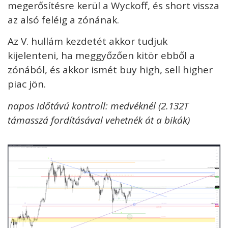
megerősítésre kerül a Wyckoff, és short vissza
az alsó feléig a zónának.
Az V. hullám kezdetét akkor tudjuk
kijelenteni, ha meggyőzően kitör ebből a
zónából, és akkor ismét buy high, sell higher
piac jön.
napos időtávú kontroll: medvéknél (2.132T
támasszá fordításával vehetnék át a bikák)