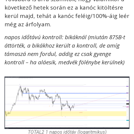
következő hetek során ez a kanóc kitöltésre
kerül majd, tehát a kanóc feléig/100%-áig leér
még az árfolyam.
napos időtávú kontroll: bikáknál (miután 875B-t
áttörték, a bikákhoz került a kontroll, de amíg
támaszá nem fordul, addig ez csak gyenge
kontroll – ha aláesik, medvék fölénybe kerülnek)
TOTAL2 1 napos időtáv (logaritmikus)