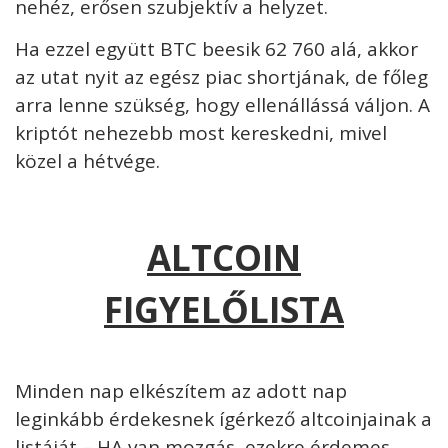
nehéz, erősen szubjektív a helyzet.
Ha ezzel együtt BTC beesik 62 760 alá, akkor
az utat nyit az egész piac shortjának, de főleg
arra lenne szükség, hogy ellenállássá váljon. A
kriptót nehezebb most kereskedni, mivel
közel a hétvége.
ALTCOIN
FIGYELŐLISTA
Minden nap elkészítem az adott nap
leginkább érdekesnek ígérkező altcoinjainak a
listáját – HA van mozgás, ezekre érdemes