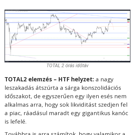
TOTAL 2 órás időtáv
TOTAL2 elemzés – HTF helyzet:
a nagy
leszakadás átszúrta a sárga konszolidációs
időszakot, de egyszerűen egy ilyen esés nem
alkalmas arra, hogy sok likviditást szedjen fel
a piac, ráadásul maradt egy gigantikus kanóc
is lefelé.
Továbbra is arra számítok, hogy valamikor a