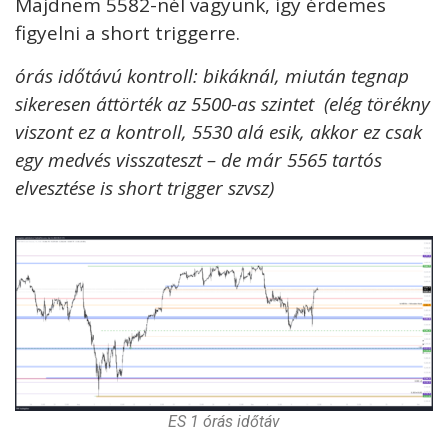
Majdnem 5582-nél vagyunk, így érdemes
figyelni a short triggerre.
órás időtávú kontroll: bikáknál, miután tegnap
sikeresen áttörték az 5500-as szintet (elég törékny
viszont ez a kontroll, 5530 alá esik, akkor ez csak
egy medvés visszateszt – de már 5565 tartós
elvesztése is short trigger szvsz)
ES 1 órás időtáv