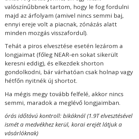
valószínűbbnek tartom, hogy le fog fordulni
majd az árfolyam (amivel nincs semmi baj,
ennyi ereje volt a piacnak, zónázás alatt
minden mozgás visszafordul).
Tehát a piros elvesztése esetén lezárom a
longjaimat (főleg NEAR-en sokat sikerült
keresni eddig), és elkezdek shorton
gondolkodni, bár várhatóan csak holnap vagy
hétfőn nyitnék új shortot.
Ha mégis megy tovább felfelé, akkor nincs
semmi, maradok a meglévő longjaimban.
órás időtávú kontroll: bikáknál (1.9T elvesztésével
ismét a medvékhez kerül, korai erejét látjuk a
vásárlóknak)