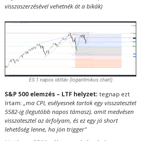
visszaszerzésével vehetnék át a bikák)
ES 1 napos időtáv (logaritmikus chart)
S&P 500 elemzés – LTF helyzet:
tegnap ezt
írtam:
„ma CPI, esélyesnek tartok egy visszatesztet
5582-ig (legutóbb napos támasz), amit medvésen
visszatesztel az árfolyam, és ez egy jó short
lehetőség lenne, ha jön trigger”