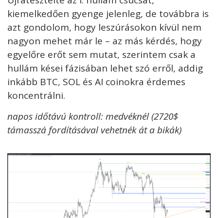
Újratesztelte az I. hullám csúcsát,
kiemelkedően gyenge jelenleg, de továbbra is
azt gondolom, hogy leszúrásokon kívül nem
nagyon mehet már le – az más kérdés, hogy
egyelőre erőt sem mutat, szerintem csak a
hullám kései fázisában lehet szó erről, addig
inkább BTC, SOL és AI coinokra érdemes
koncentrálni.
napos időtávú kontroll: medvéknél (2720$
támasszá fordításával vehetnék át a bikák)