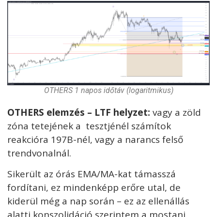
OTHERS 1 napos időtáv (logaritmikus)
OTHERS elemzés – LTF helyzet:
vagy a zöld
zóna tetejének a tesztjénél számítok
reakcióra 197B-nél, vagy a narancs felső
trendvonalnál.
Sikerült az órás EMA/MA-kat támasszá
fordítani, ez mindenképp erőre utal, de
kiderül még a nap során – ez az ellenállás
alatti konszolidáció szerintem a mostani