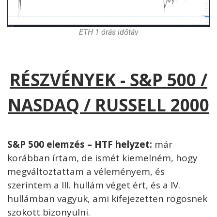
ETH 1 órás időtáv
RÉSZVÉNYEK - S&P 500 /
NASDAQ / RUSSELL 2000
S&P 500 elemzés – HTF helyzet:
már
korábban írtam, de ismét kiemelném, hogy
megváltoztattam a véleményem, és
szerintem a III. hullám véget ért, és a IV.
hullámban vagyuk, ami kifejezetten rögösnek
szokott bizonyulni.