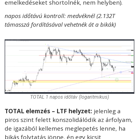
emelkedéseket shortolnék, nem helyben).
napos időtávú kontroll: medvéknél (2.132T
támasszá fordításával vehetnék át a bikák)
TOTAL 1 napos időtáv (logaritmikus)
TOTAL elemzés – LTF helyzet:
jelenleg a
piros szint felett konszolidálódik az árfolyam,
de igazából kellemes meglepetés lenne, ha
bikás folytatás jönne, én egy kicsit