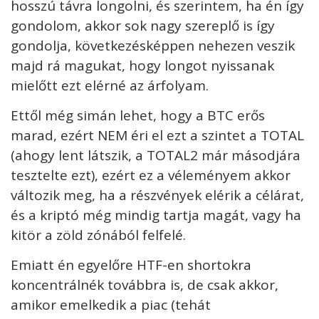
hosszú távra longolni, és szerintem, ha én így
gondolom, akkor sok nagy szereplő is így
gondolja, következésképpen nehezen veszik
majd rá magukat, hogy longot nyissanak
mielőtt ezt elérné az árfolyam.
Ettől még simán lehet, hogy a BTC erős
marad, ezért NEM éri el ezt a szintet a TOTAL
(ahogy lent látszik, a TOTAL2 már másodjára
tesztelte ezt), ezért ez a véleményem akkor
változik meg, ha a részvények elérik a célárat,
és a kriptó még mindig tartja magát, vagy ha
kitör a zöld zónából felfelé.
Emiatt én egyelőre HTF-en shortokra
koncentrálnék továbbra is, de csak akkor,
amikor emelkedik a piac (tehát