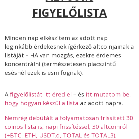
FIGYELŐLISTA
Minden nap elkészítem az adott nap
leginkább érdekesnek ígérkező altcoinjainak a
listáját – HA van mozgás, ezekre érdemes
koncentrálni (természetesen piacszintű
esésnél ezek is esni fognak).
A
figyelőlistát itt éred el
– és
itt mutatom be,
hogy hogyan készül a lista
az adott napra.
Nemrég debütált a folyamatosan frissített 30
coinos lista is, napi frissítéssel, 30 altcoinról
(+BTC, ETH, USDT.d, TOTAL és TOTAL3).