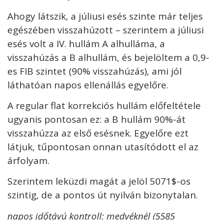
Ahogy látszik, a júliusi esés szinte már teljes
egészében visszahúzott – szerintem a júliusi
esés volt a IV. hullám A alhulláma, a
visszahúzás a B alhullám, és bejelöltem a 0,9-
es FIB szintet (90% visszahúzás), ami jól
láthatóan napos ellenállás egyelőre.
A regular flat korrekciós hullám előfeltétele
ugyanis pontosan ez: a B hullám 90%-át
visszahúzza az első esésnek. Egyelőre ezt
látjuk, tűpontosan onnan utasítódott el az
árfolyam.
Szerintem leküzdi magát a jelöl 5071$-os
szintig, de a pontos út nyilván bizonytalan.
napos időtávú kontroll: medvéknél (5585