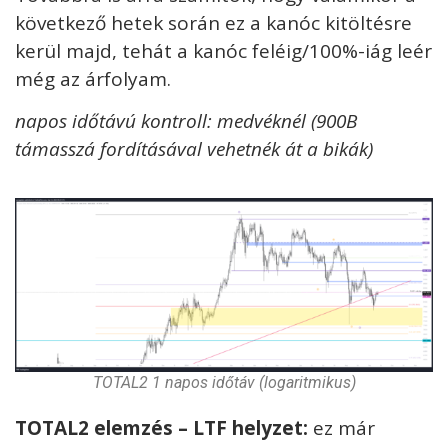
következő hetek során ez a kanóc kitöltésre
kerül majd, tehát a kanóc feléig/100%-iág leér
még az árfolyam.
napos időtávú kontroll: medvéknél (900B
támasszá fordításával vehetnék át a bikák)
TOTAL2 1 napos időtáv (logaritmikus)
TOTAL2 elemzés – LTF helyzet:
ez már