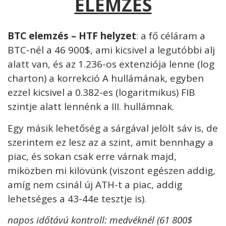
ELEMZÉS
BTC elemzés – HTF helyzet
: a fő céláram a
BTC-nél a 46 900$, ami kicsivel a legutóbbi alj
alatt van, és az 1.236-os extenziója lenne (log
charton) a korrekció A hullámának, egyben
ezzel kicsivel a 0.382-es (logaritmikus) FIB
szintje alatt lennénk a III. hullámnak.
Egy másik lehetőség a sárgával jelölt sáv is, de
szerintem ez lesz az a szint, amit bennhagy a
piac, és sokan csak erre várnak majd,
miközben mi kilövünk (viszont egészen addig,
amíg nem csinál új ATH-t a piac, addig
lehetséges a 43-44e tesztje is).
napos időtávú kontroll: medvéknél (61 800$