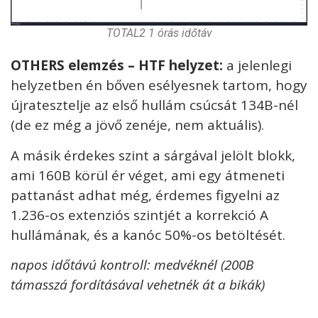
TOTAL2 1 órás időtáv
OTHERS elemzés – HTF helyzet:
a jelenlegi
helyzetben én bőven esélyesnek tartom, hogy
újratesztelje az első hullám csúcsát 134B-nél
(de ez még a jövő zenéje, nem aktuális).
A másik érdekes szint a sárgával jelölt blokk,
ami 160B körül ér véget, ami egy átmeneti
pattanást adhat még, érdemes figyelni az
1.236-os extenziós szintjét a korrekció A
hullámának, és a kanóc 50%-os betöltését.
napos időtávú kontroll: medvéknél (200B
támasszá fordításával vehetnék át a bikák)