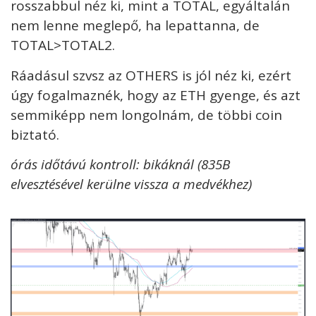
rosszabbul néz ki, mint a TOTAL, egyáltalán
nem lenne meglepő, ha lepattanna, de
TOTAL>TOTAL2.
Ráadásul szvsz az OTHERS is jól néz ki, ezért
úgy fogalmaznék, hogy az ETH gyenge, és azt
semmiképp nem longolnám, de többi coin
biztató.
órás időtávú kontroll: bikáknál (835B
elvesztésével kerülne vissza a medvékhez)