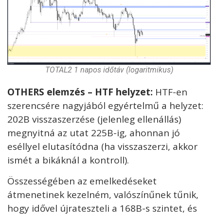
TOTAL2 1 napos időtáv (logaritmikus)
OTHERS elemzés – HTF helyzet:
HTF-en
szerencsére nagyjából egyértelmű a helyzet:
202B visszaszerzése (jelenleg ellenállás)
megnyitná az utat 225B-ig, ahonnan jó
eséllyel elutasítódna (ha visszaszerzi, akkor
ismét a bikáknál a kontroll).
Összességében az emelkedéseket
átmenetinek kezelném, valószínűnek tűnik,
hogy idővel újrateszteli a 168B-s szintet, és