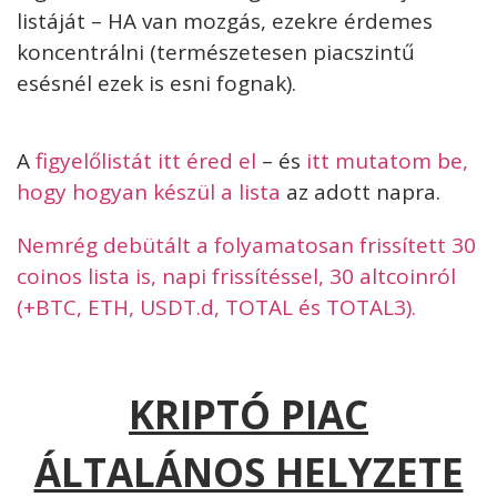
listáját – HA van mozgás, ezekre érdemes
koncentrálni (természetesen piacszintű
esésnél ezek is esni fognak).
A
figyelőlistát itt éred el
– és
itt mutatom be,
hogy hogyan készül a lista
az adott napra.
Nemrég debütált a folyamatosan frissített 30
coinos lista is, napi frissítéssel, 30 altcoinról
(+BTC, ETH, USDT.d, TOTAL és TOTAL3).
KRIPTÓ PIAC
ÁLTALÁNOS HELYZETE