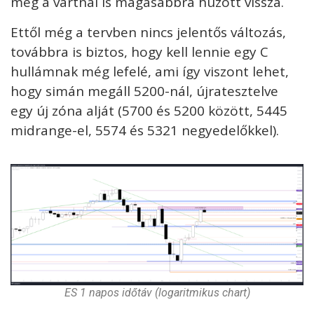
még a vártnál is magasabbra húzott vissza.
Ettől még a tervben nincs jelentős változás,
továbbra is biztos, hogy kell lennie egy C
hullámnak még lefelé, ami így viszont lehet,
hogy simán megáll 5200-nál, újratesztelve
egy új zóna alját (5700 és 5200 között, 5445
midrange-el, 5574 és 5321 negyedelőkkel).
ES 1 napos időtáv (logaritmikus chart)