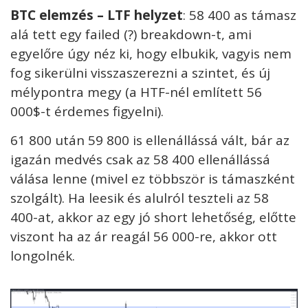
BTC elemzés – LTF helyzet
: 58 400 as támasz
alá tett egy failed (?) breakdown-t, ami
egyelőre úgy néz ki, hogy elbukik, vagyis nem
fog sikerülni visszaszerezni a szintet, és új
mélypontra megy (a HTF-nél említett 56
000$-t érdemes figyelni).
61 800 után 59 800 is ellenállássá vált, bár az
igazán medvés csak az 58 400 ellenállássá
válása lenne (mivel ez többször is támaszként
szolgált). Ha leesik és alulról teszteli az 58
400-at, akkor az egy jó short lehetőség, előtte
viszont ha az ár reagál 56 000-re, akkor ott
longolnék.