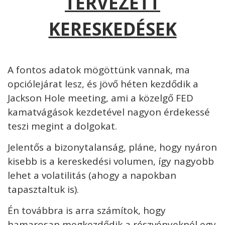
TERVEZETT
KERESKEDÉSEK
A fontos adatok mögöttünk vannak, ma
opciólejárat lesz, és jövő héten kezdődik a
Jackson Hole meeting, ami a közelgő FED
kamatvágások kezdetével nagyon érdekessé
teszi megint a dolgokat.
Jelentős a bizonytalanság, pláne, hogy nyáron
kisebb is a kereskedési volumen, így nagyobb
lehet a volatilitás (ahogy a napokban
tapasztaltuk is).
Én továbbra is arra számítok, hogy
hamarosan megkezdődik a részvényeknél egy