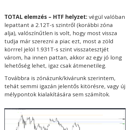
TOTAL elemzés – HTF helyzet:
végül valóban
lepattant a 2.12T-s szintről (korábbi zóna
alja), valószínűtlen is volt, hogy most vissza
tudja már szerezni a piac ezt, most a zöld
körrrel jelöl 1.931T-s szint visszatesztjét
várom, ha innen pattan, akkor az egy jó long
lehetőség lehet, igaz csak átmenetileg.
Továbbra is zónázunk/kivárunk szerintem,
tehát semmi igazán jelentős kitörésre, vagy új
mélypontok kialakítására sem számítok.