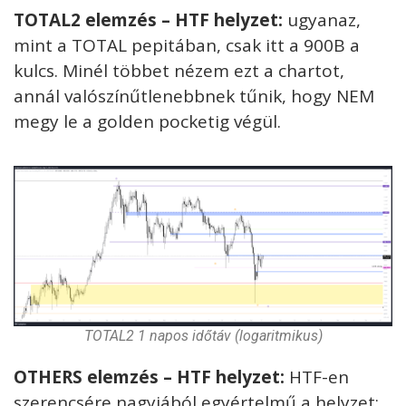
TOTAL2 elemzés – HTF helyzet:
ugyanaz,
mint a TOTAL pepitában, csak itt a 900B a
kulcs. Minél többet nézem ezt a chartot,
annál valószínűtlenebbnek tűnik, hogy NEM
megy le a golden pocketig végül.
TOTAL2 1 napos időtáv (logaritmikus)
OTHERS elemzés – HTF helyzet:
HTF-en
szerencsére nagyjából egyértelmű a helyzet: