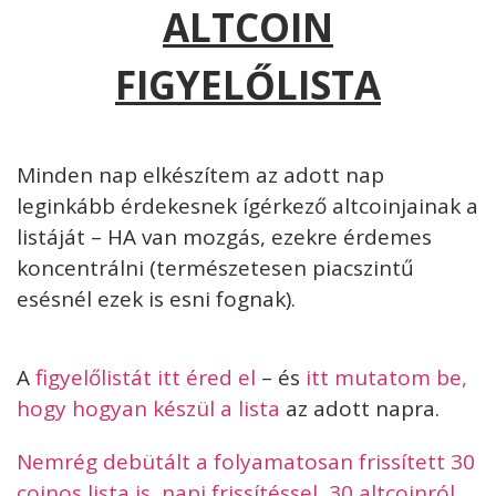
ALTCOIN
FIGYELŐLISTA
Minden nap elkészítem az adott nap
leginkább érdekesnek ígérkező altcoinjainak a
listáját – HA van mozgás, ezekre érdemes
koncentrálni (természetesen piacszintű
esésnél ezek is esni fognak).
A
figyelőlistát itt éred el
– és
itt mutatom be,
hogy hogyan készül a lista
az adott napra.
Nemrég debütált a folyamatosan frissített 30
coinos lista is, napi frissítéssel, 30 altcoinról