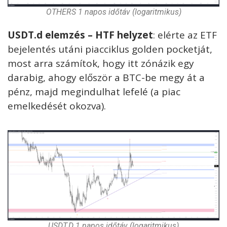
OTHERS 1 napos időtáv (logaritmikus)
USDT.d elemzés – HTF helyzet
: elérte az ETF
bejelentés utáni piacciklus golden pocketját,
most arra számítok, hogy itt zónázik egy
darabig, ahogy először a BTC-be megy át a
pénz, majd megindulhat lefelé (a piac
emelkedését okozva).
USDT.D 1 napos időtáv (logaritmikus)