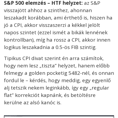
S&P 500 elemzés – HTF helyzet:
az S&P
visszajött ahhoz a szinthez, ahonnan
leszakadt korábban, ami érthető is, hiszen ha
jó a CPI, akkor visszaszerzi a kékkel jelölt
napos szintet (ezzel ismét a bikák lennének
kontrollban), míg ha rossz a CPI, akkor innen
logikus leszakadnia a 0.5-ös FIB szintig.
Tipikus CPI divat szerint én arra számítok,
hogy nem lesz „tiszta” helyzet, hanem előbb
felmegy a golden pocketig 5482-nél, és onnan
fordul le – kérdés, hogy meddig, egy egyenlő
alj tetszik nekem leginkább, így egy „regular
flat” korrekciót kapnánk, és betöltésre
kerülne az alsó kanóc is.