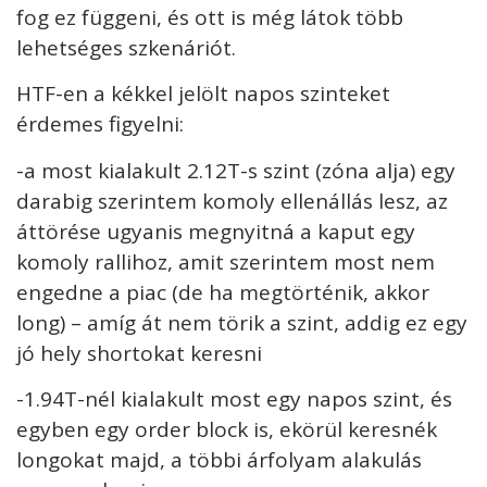
fog ez függeni, és ott is még látok több
lehetséges szkenáriót.
HTF-en a kékkel jelölt napos szinteket
érdemes figyelni:
-a most kialakult 2.12T-s szint (zóna alja) egy
darabig szerintem komoly ellenállás lesz, az
áttörése ugyanis megnyitná a kaput egy
komoly rallihoz, amit szerintem most nem
engedne a piac (de ha megtörténik, akkor
long) – amíg át nem törik a szint, addig ez egy
jó hely shortokat keresni
-1.94T-nél kialakult most egy napos szint, és
egyben egy order block is, ekörül keresnék
longokat majd, a többi árfolyam alakulás