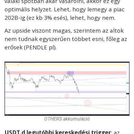
valaki spotban akar vásárolni, akkor ez egy
optimális helyzet. Lehet, hogy lemegy a piac
202B-ig (ez kb 3% esés), lehet, hogy nem.
Az upside viszont magas, szerintem az altok
nem tudnak egyszerűen többet esni, főleg az
erősek (PENDLE pl).
OTHERS akkumuláció
USDT.d legutóbbi kereskedési trigger
: az