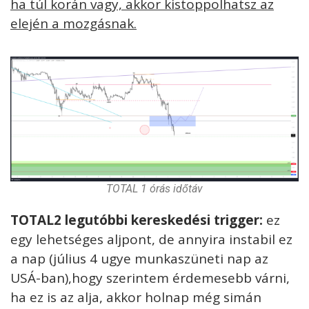
ha túl korán vagy, akkor kistoppolhatsz az
elején a mozgásnak.
TOTAL 1 órás időtáv
T
OTAL2 legutóbbi kereskedési trigger:
ez
egy lehetséges aljpont, de annyira instabil ez
a nap (július 4 ugye munkaszüneti nap az
USÁ-ban),hogy szerintem érdemesebb várni,
ha ez is az alja, akkor holnap még simán