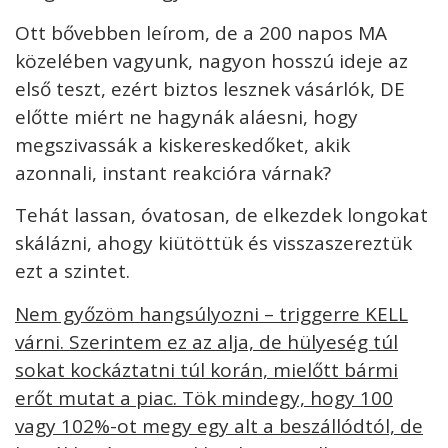
Ott bővebben leírom, de a 200 napos MA
közelében vagyunk, nagyon hosszú ideje az
első teszt, ezért biztos lesznek vásárlók, DE
előtte miért ne hagynák aláesni, hogy
megszivassák a kiskereskedőket, akik
azonnali, instant reakcióra várnak?
Tehát lassan, óvatosan, de elkezdek longokat
skálázni, ahogy kiütöttük és visszaszereztük
ezt a szintet.
Nem győzöm hangsúlyozni – triggerre KELL
várni. Szerintem ez az alja, de hülyeség túl
sokat kockáztatni túl korán, mielőtt bármi
erőt mutat a piac. Tök mindegy, hogy 100
vagy 102%-ot megy egy alt a beszállódtól, de