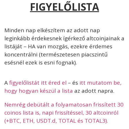
FIGYELŐLISTA
Minden nap elkészítem az adott nap
leginkább érdekesnek ígérkező altcoinjainak a
listáját – HA van mozgás, ezekre érdemes
koncentrálni (természetesen piacszintű
esésnél ezek is esni fognak).
A
figyelőlistát itt éred el
– és
itt mutatom be,
hogy hogyan készül a lista
az adott napra.
Nemrég debütált a folyamatosan frissített 30
coinos lista is, napi frissítéssel, 30 altcoinról
(+BTC, ETH, USDT.d, TOTAL és TOTAL3).