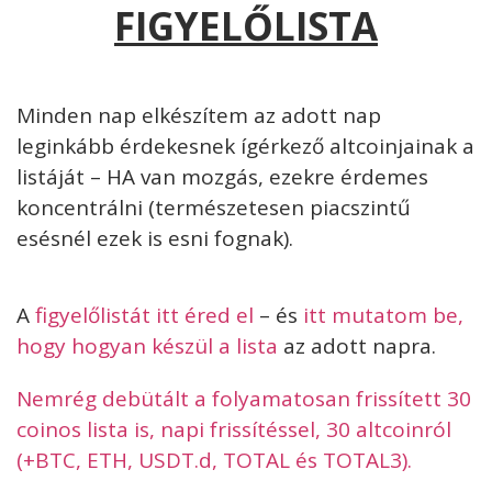
FIGYELŐLISTA
Minden nap elkészítem az adott nap
leginkább érdekesnek ígérkező altcoinjainak a
listáját – HA van mozgás, ezekre érdemes
koncentrálni (természetesen piacszintű
esésnél ezek is esni fognak).
A
figyelőlistát itt éred el
– és
itt mutatom be,
hogy hogyan készül a lista
az adott napra.
Nemrég debütált a folyamatosan frissített 30
coinos lista is, napi frissítéssel, 30 altcoinról
(+BTC, ETH, USDT.d, TOTAL és TOTAL3).