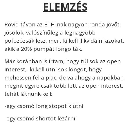
ELEMZÉS
Rövid távon az ETH-nak nagyon ronda jövőt
jósolok, valószínűleg a legnagyobb
pofozózsák lesz, mert ki kell llikvidálni azokat,
akik a 20% pumpát longolták.
Már korábban is írtam, hogy túl sok az open
interest, ki kell ütni sok longot, hogy
mehessen fel a piac, de valahogy a napokban
megint egyre csak több lett az open interest,
tehát látnunk kell:
-egy csomó long stopot kiütni
-egy csomó shortot lezárni