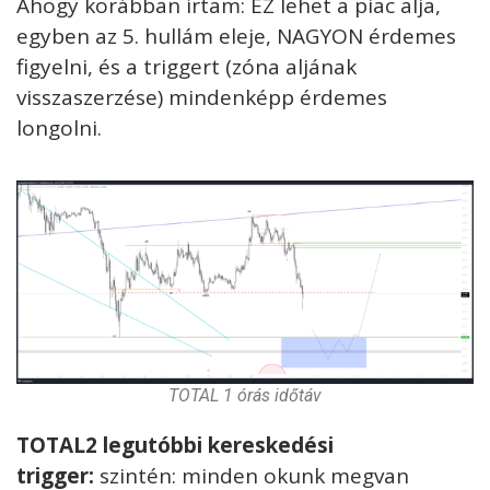
Ahogy korábban írtam: EZ lehet a piac alja,
egyben az 5. hullám eleje, NAGYON érdemes
figyelni, és a triggert (zóna aljának
visszaszerzése) mindenképp érdemes
longolni.
TOTAL 1 órás időtáv
T
OTAL2 legutóbbi kereskedési
trigger:
szintén: minden okunk megvan