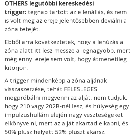
OTHERS legutóbbi kereskedési
trigger:
tegnap tartott az ellenállás, és nem
is volt meg az ereje jelentősebben deviálni a
zóna tetejét.
Ebből arra következtetek, hogy a lehúzás a
zóna alatt itt lesz messze a legnagyobb, mert
még ennyi ereje sem volt, hogy átmenetileg
kitörjön.
A trigger mindenképp a zóna aljának
visszaszerzése, tehát FELESLEGES
megpróbálni megvenni az alját, nem tudjuk,
hogy 210 vagy 202B-nél lesz, és hülyeség egy
impulzushullám elején nagy veszteségeket
elkönyvelni, mert az alját akartad elkapni, és
50% plusz helyett 52% pluszt akarsz.