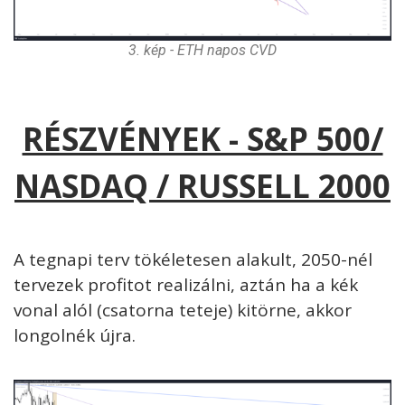
3. kép - ETH napos CVD
RÉSZVÉNYEK - S&P 500/
NASDAQ / RUSSELL 2000
A tegnapi terv tökéletesen alakult, 2050-nél
tervezek profitot realizálni, aztán ha a kék
vonal alól (csatorna teteje) kitörne, akkor
longolnék újra.