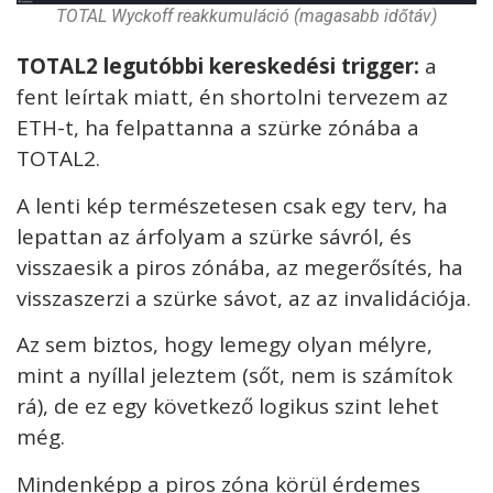
TOTAL Wyckoff reakkumuláció (magasabb időtáv)
T
OTAL2 legutóbbi kereskedési trigger:
a
fent leírtak miatt, én shortolni tervezem az
ETH-t, ha felpattanna a szürke zónába a
TOTAL2.
A lenti kép természetesen csak egy terv, ha
lepattan az árfolyam a szürke sávról, és
visszaesik a piros zónába, az megerősítés, ha
visszaszerzi a szürke sávot, az az invalidációja.
Az sem biztos, hogy lemegy olyan mélyre,
mint a nyíllal jeleztem (sőt, nem is számítok
rá), de ez egy következő logikus szint lehet
még.
Mindenképp a piros zóna körül érdemes