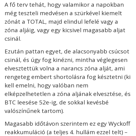
A fő terv tehát, hogy valamikor a napokban
még teszteli medvésen a szürkével kiemelt
zónát a TOTAL, majd elindul lefelé vagy a
zóna aljáig, vagy egy kicsivel magasabb aljat
csinál.
Ezután pattan egyet, de alacsonyabb csúcsot
csinál, és úgy fog kinézni, mintha véglegesen
elvesztettük volna a narancs zóna alját, ami
rengeteg embert shortolásra fog késztetni (ki
kell emelni, hogy valóban nem
elképzelhetetlen a zóna aljának elvesztése, és
BTC leesése 52e-ig, de sokkal kevésbé
valószínűnek tartom).
Magasabb időtávon szerintem ez egy Wyckoff
reakkumuláció (a teljes 4. hullám ezzel telt) –