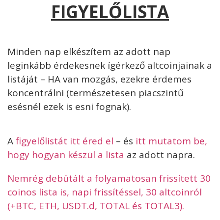
FIGYELŐLISTA
Minden nap elkészítem az adott nap
leginkább érdekesnek ígérkező altcoinjainak a
listáját – HA van mozgás, ezekre érdemes
koncentrálni (természetesen piacszintű
esésnél ezek is esni fognak).
A
figyelőlistát itt éred el
– és
itt mutatom be,
hogy hogyan készül a lista
az adott napra.
Nemrég debütált a folyamatosan frissített 30
coinos lista is, napi frissítéssel, 30 altcoinról
(+BTC, ETH, USDT.d, TOTAL és TOTAL3).