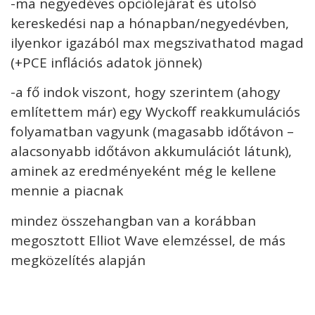
-ma negyedéves opciólejárat és utolsó
kereskedési nap a hónapban/negyedévben,
ilyenkor igazából max megszivathatod magad
(+PCE inflációs adatok jönnek)
-a fő indok viszont, hogy szerintem (ahogy
említettem már) egy Wyckoff reakkumulációs
folyamatban vagyunk (magasabb időtávon –
alacsonyabb időtávon akkumulációt látunk),
aminek az eredményeként még le kellene
mennie a piacnak
mindez összehangban van a korábban
megosztott Elliot Wave elemzéssel, de más
megközelítés alapján